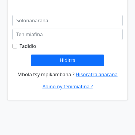
Tadidio
Hiditra
Mbola tsy mpikambana ?
Hisoratra anarana
Adino ny tenimiafina ?