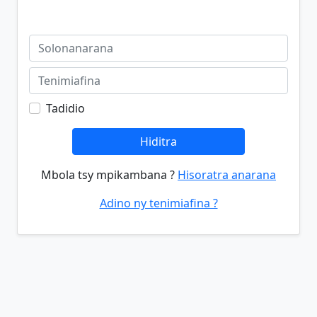
Tadidio
Hiditra
Mbola tsy mpikambana ?
Hisoratra anarana
Adino ny tenimiafina ?