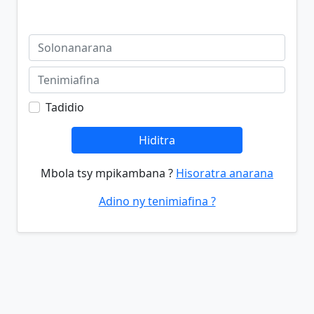
Tadidio
Hiditra
Mbola tsy mpikambana ?
Hisoratra anarana
Adino ny tenimiafina ?