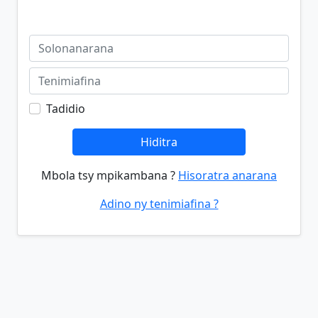
Tadidio
Hiditra
Mbola tsy mpikambana ?
Hisoratra anarana
Adino ny tenimiafina ?