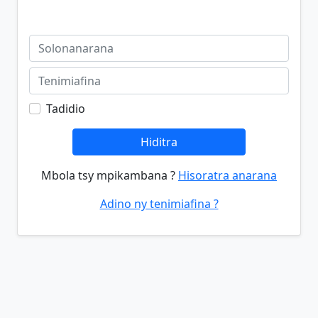
Tadidio
Hiditra
Mbola tsy mpikambana ?
Hisoratra anarana
Adino ny tenimiafina ?