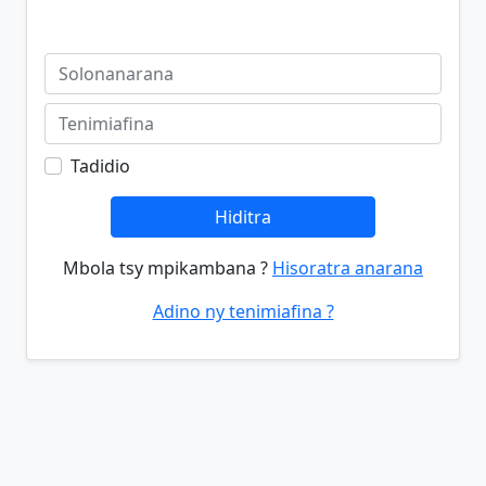
Tadidio
Hiditra
Mbola tsy mpikambana ?
Hisoratra anarana
Adino ny tenimiafina ?