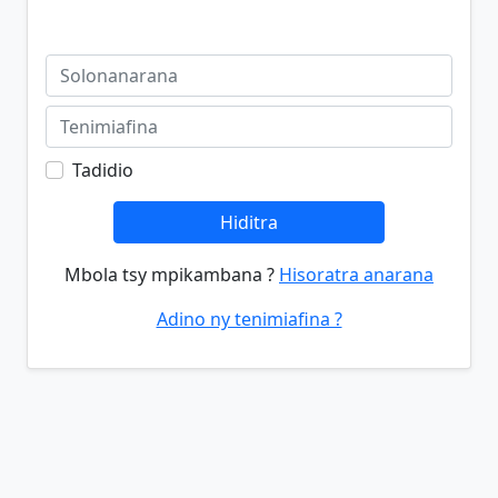
Tadidio
Hiditra
Mbola tsy mpikambana ?
Hisoratra anarana
Adino ny tenimiafina ?