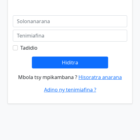
Tadidio
Hiditra
Mbola tsy mpikambana ?
Hisoratra anarana
Adino ny tenimiafina ?