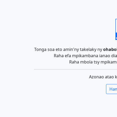
Tonga soa eto amin'ny takelaky ny
ohabo
Raha efa mpikambana ianao dia 
Raha mbola tsy mpikamb
Azonao atao 
Ham