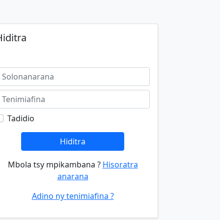
iditra
Tadidio
Hiditra
Mbola tsy mpikambana ?
Hisoratra
anarana
Adino ny tenimiafina ?