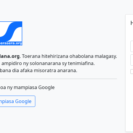
H
lana.org
. Toerana hitehirizana ohabolana malagasy.
ampidiro ny solonanarana sy tenimiafina.
ana dia afaka misoratra anarana.
koa ny mampiasa Google
piasa Google