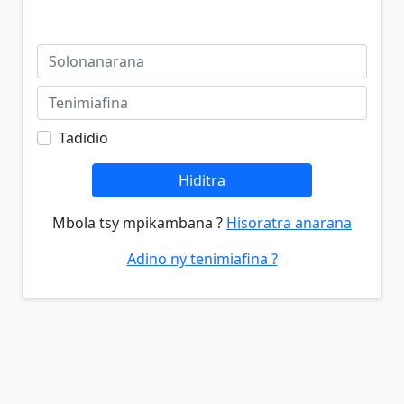
Tadidio
Hiditra
Mbola tsy mpikambana ?
Hisoratra anarana
Adino ny tenimiafina ?