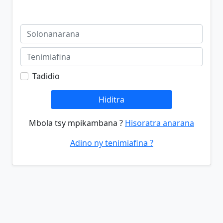
Tadidio
Hiditra
Mbola tsy mpikambana ?
Hisoratra anarana
Adino ny tenimiafina ?