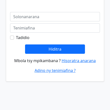
Tadidio
Hiditra
Mbola tsy mpikambana ?
Hisoratra anarana
Adino ny tenimiafina ?