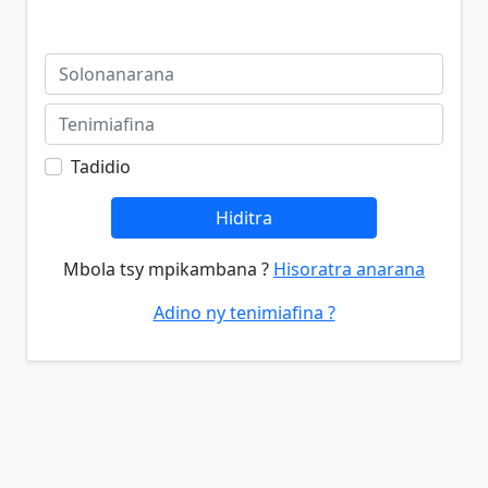
Tadidio
Hiditra
Mbola tsy mpikambana ?
Hisoratra anarana
Adino ny tenimiafina ?