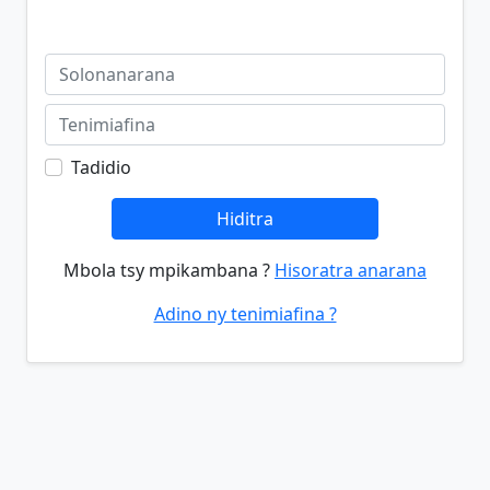
Tadidio
Hiditra
Mbola tsy mpikambana ?
Hisoratra anarana
Adino ny tenimiafina ?