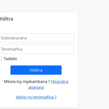
iditra
Tadidio
Hiditra
Mbola tsy mpikambana ?
Hisoratra
anarana
Adino ny tenimiafina ?