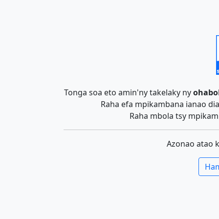
Tonga soa eto amin'ny takelaky ny
ohabo
Raha efa mpikambana ianao dia 
Raha mbola tsy mpikamb
Azonao atao 
Ham