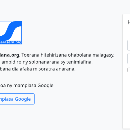
H
lana.org
. Toerana hitehirizana ohabolana malagasy.
ampidiro ny solonanarana sy tenimiafina.
ana dia afaka misoratra anarana.
koa ny mampiasa Google
piasa Google