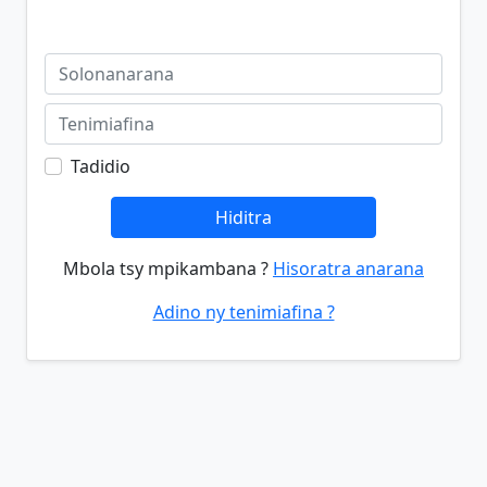
Tadidio
Hiditra
Mbola tsy mpikambana ?
Hisoratra anarana
Adino ny tenimiafina ?