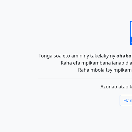
Tonga soa eto amin'ny takelaky ny
ohabo
Raha efa mpikambana ianao dia 
Raha mbola tsy mpikamb
Azonao atao 
Ham