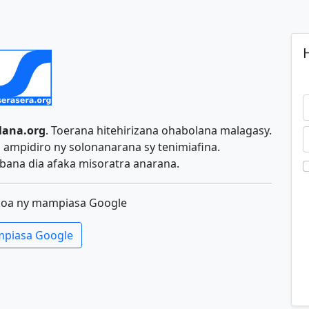
H
lana.org
. Toerana hitehirizana ohabolana malagasy.
ampidiro ny solonanarana sy tenimiafina.
ana dia afaka misoratra anarana.
koa ny mampiasa Google
piasa Google