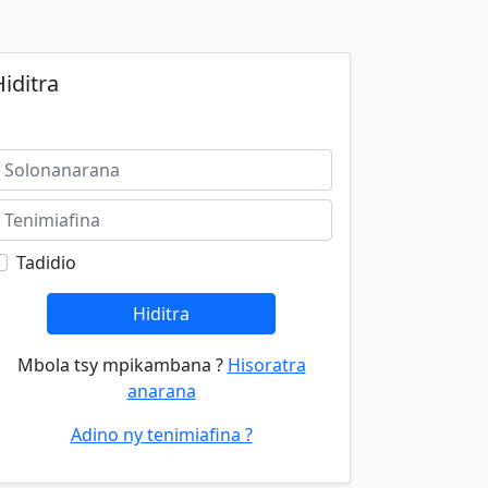
iditra
Tadidio
Hiditra
Mbola tsy mpikambana ?
Hisoratra
anarana
Adino ny tenimiafina ?