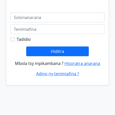
Tadidio
Hiditra
Mbola tsy mpikambana ?
Hisoratra anarana
Adino ny tenimiafina ?