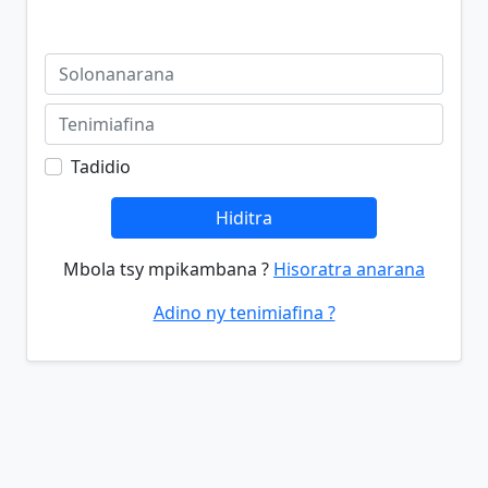
Tadidio
Hiditra
Mbola tsy mpikambana ?
Hisoratra anarana
Adino ny tenimiafina ?