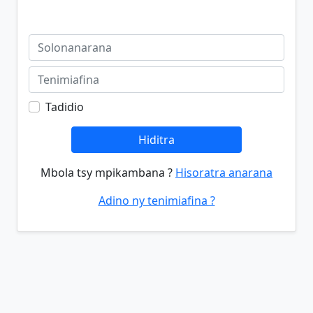
Tadidio
Hiditra
Mbola tsy mpikambana ?
Hisoratra anarana
Adino ny tenimiafina ?