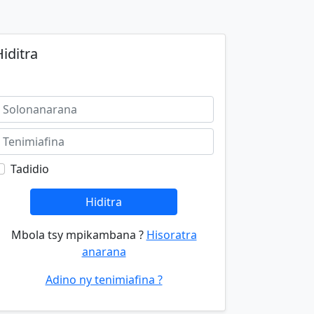
iditra
Tadidio
Hiditra
Mbola tsy mpikambana ?
Hisoratra
anarana
Adino ny tenimiafina ?