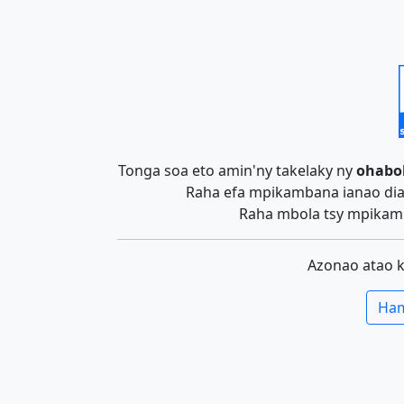
Tonga soa eto amin'ny takelaky ny
ohabo
Raha efa mpikambana ianao dia 
Raha mbola tsy mpikamb
Azonao atao 
Ham