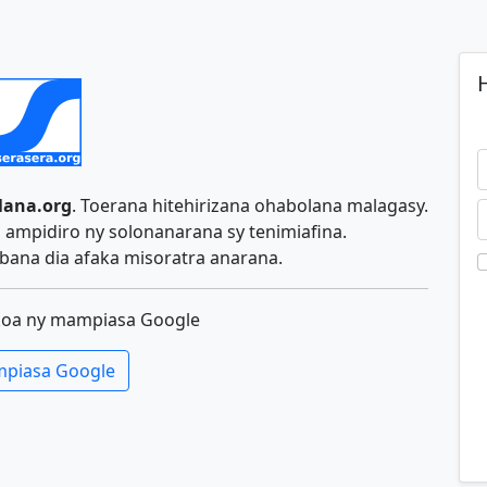
H
lana.org
. Toerana hitehirizana ohabolana malagasy.
ampidiro ny solonanarana sy tenimiafina.
ana dia afaka misoratra anarana.
koa ny mampiasa Google
piasa Google