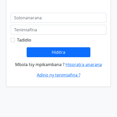
Tadidio
Hiditra
Mbola tsy mpikambana ?
Hisoratra anarana
Adino ny tenimiafina ?