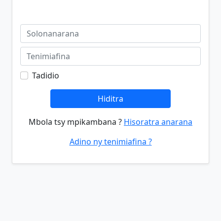
Tadidio
Hiditra
Mbola tsy mpikambana ?
Hisoratra anarana
Adino ny tenimiafina ?