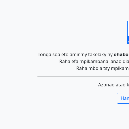
Tonga soa eto amin'ny takelaky ny
ohabo
Raha efa mpikambana ianao dia 
Raha mbola tsy mpikamb
Azonao atao 
Ham