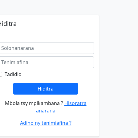
iditra
Tadidio
Hiditra
Mbola tsy mpikambana ?
Hisoratra
anarana
Adino ny tenimiafina ?