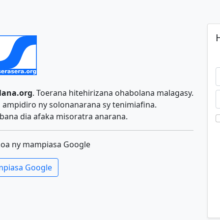
H
lana.org
. Toerana hitehirizana ohabolana malagasy.
ampidiro ny solonanarana sy tenimiafina.
ana dia afaka misoratra anarana.
koa ny mampiasa Google
piasa Google