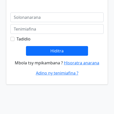
Tadidio
Hiditra
Mbola tsy mpikambana ?
Hisoratra anarana
Adino ny tenimiafina ?