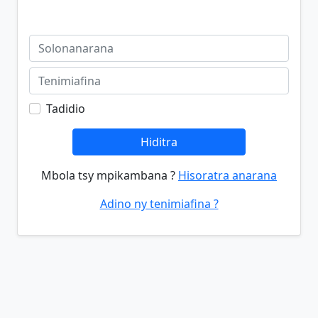
Tadidio
Hiditra
Mbola tsy mpikambana ?
Hisoratra anarana
Adino ny tenimiafina ?