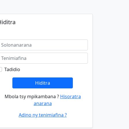
iditra
Tadidio
Hiditra
Mbola tsy mpikambana ?
Hisoratra
anarana
Adino ny tenimiafina ?