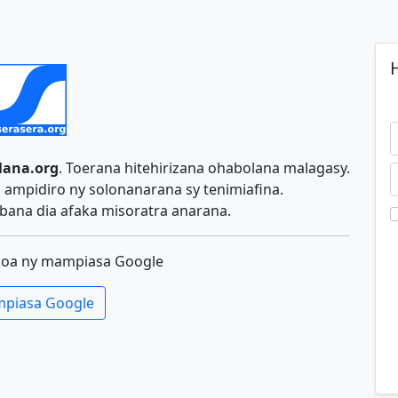
H
lana.org
. Toerana hitehirizana ohabolana malagasy.
ampidiro ny solonanarana sy tenimiafina.
ana dia afaka misoratra anarana.
koa ny mampiasa Google
piasa Google