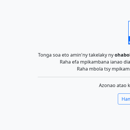
Tonga soa eto amin'ny takelaky ny
ohabo
Raha efa mpikambana ianao dia 
Raha mbola tsy mpikamb
Azonao atao 
Ham