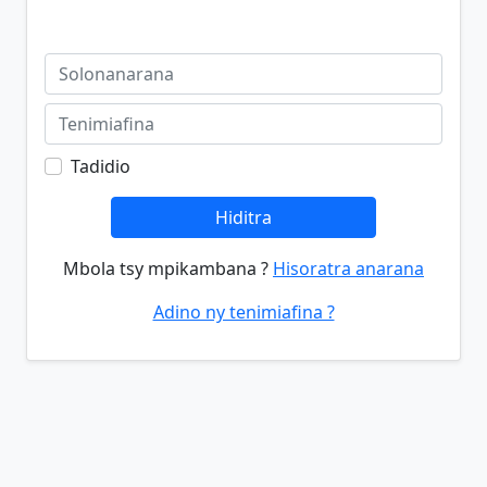
Tadidio
Hiditra
Mbola tsy mpikambana ?
Hisoratra anarana
Adino ny tenimiafina ?