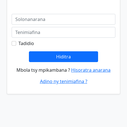
Tadidio
Hiditra
Mbola tsy mpikambana ?
Hisoratra anarana
Adino ny tenimiafina ?