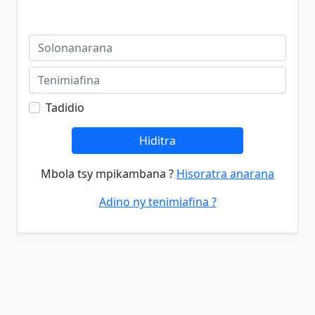
Tadidio
Hiditra
Mbola tsy mpikambana ?
Hisoratra anarana
Adino ny tenimiafina ?