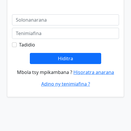
Tadidio
Hiditra
Mbola tsy mpikambana ?
Hisoratra anarana
Adino ny tenimiafina ?