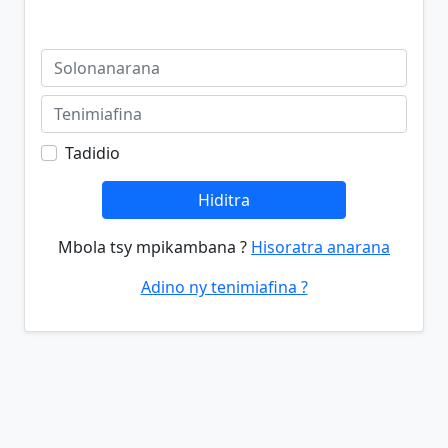
Tadidio
Hiditra
Mbola tsy mpikambana ?
Hisoratra anarana
Adino ny tenimiafina ?