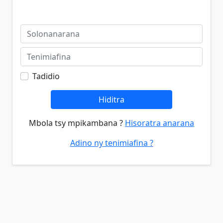
Tadidio
Hiditra
Mbola tsy mpikambana ?
Hisoratra anarana
Adino ny tenimiafina ?