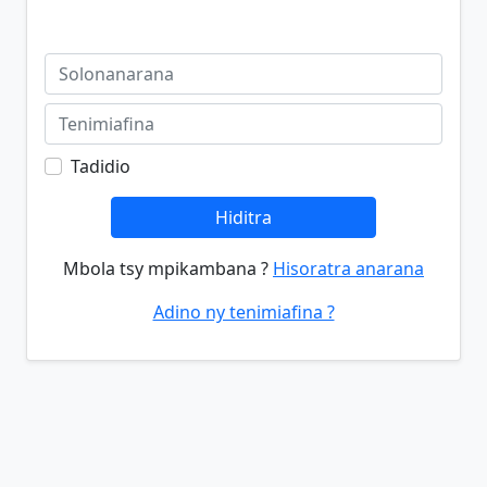
Tadidio
Hiditra
Mbola tsy mpikambana ?
Hisoratra anarana
Adino ny tenimiafina ?