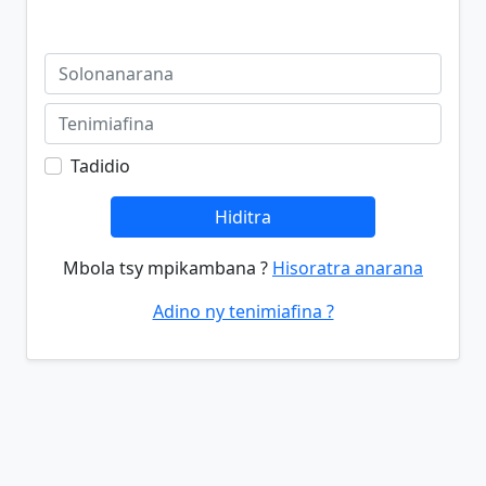
Tadidio
Hiditra
Mbola tsy mpikambana ?
Hisoratra anarana
Adino ny tenimiafina ?