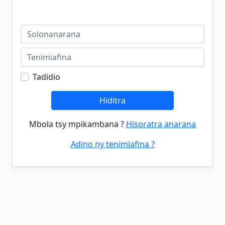
Tadidio
Hiditra
Mbola tsy mpikambana ?
Hisoratra anarana
Adino ny tenimiafina ?