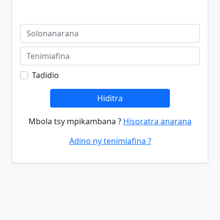
Tadidio
Hiditra
Mbola tsy mpikambana ?
Hisoratra anarana
Adino ny tenimiafina ?