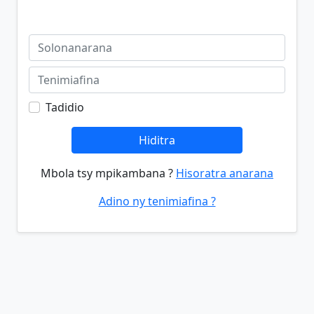
Tadidio
Hiditra
Mbola tsy mpikambana ?
Hisoratra anarana
Adino ny tenimiafina ?