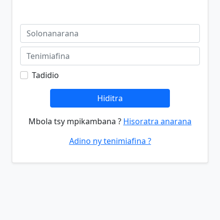
Tadidio
Hiditra
Mbola tsy mpikambana ?
Hisoratra anarana
Adino ny tenimiafina ?