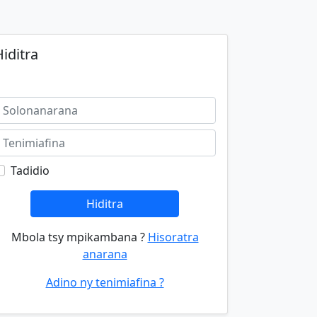
iditra
Tadidio
Hiditra
Mbola tsy mpikambana ?
Hisoratra
anarana
Adino ny tenimiafina ?