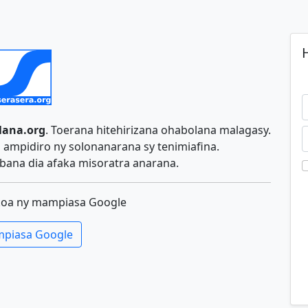
H
lana.org
. Toerana hitehirizana ohabolana malagasy.
ampidiro ny solonanarana sy tenimiafina.
ana dia afaka misoratra anarana.
koa ny mampiasa Google
piasa Google