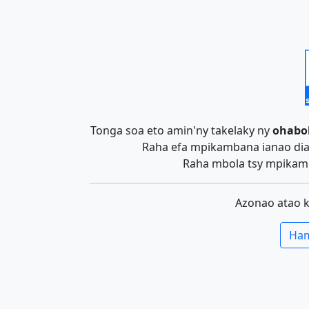
Tonga soa eto amin'ny takelaky ny
ohabo
Raha efa mpikambana ianao dia 
Raha mbola tsy mpikamb
Azonao atao 
Ham