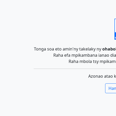
Tonga soa eto amin'ny takelaky ny
ohabo
Raha efa mpikambana ianao dia 
Raha mbola tsy mpikamb
Azonao atao 
Ham