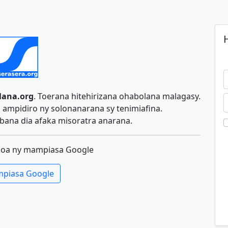
H
lana.org
. Toerana hitehirizana ohabolana malagasy.
ampidiro ny solonanarana sy tenimiafina.
ana dia afaka misoratra anarana.
koa ny mampiasa Google
piasa Google