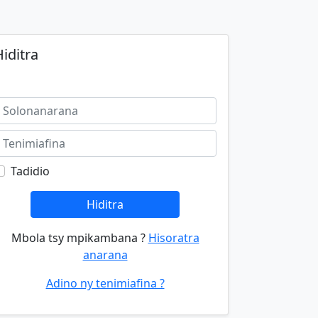
iditra
Tadidio
Hiditra
Mbola tsy mpikambana ?
Hisoratra
anarana
Adino ny tenimiafina ?