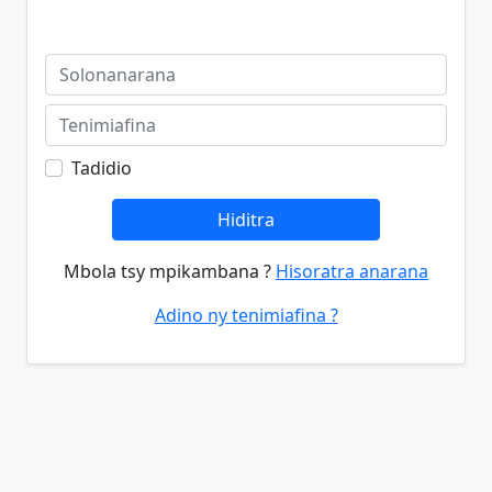
Tadidio
Hiditra
Mbola tsy mpikambana ?
Hisoratra anarana
Adino ny tenimiafina ?