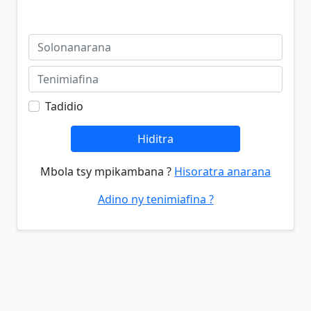
Tadidio
Hiditra
Mbola tsy mpikambana ?
Hisoratra anarana
Adino ny tenimiafina ?