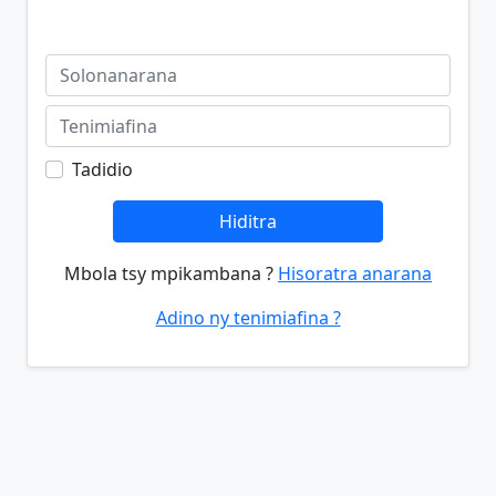
Tadidio
Hiditra
Mbola tsy mpikambana ?
Hisoratra anarana
Adino ny tenimiafina ?