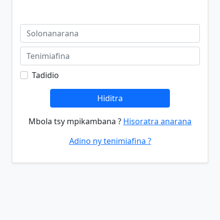
Tadidio
Hiditra
Mbola tsy mpikambana ?
Hisoratra anarana
Adino ny tenimiafina ?