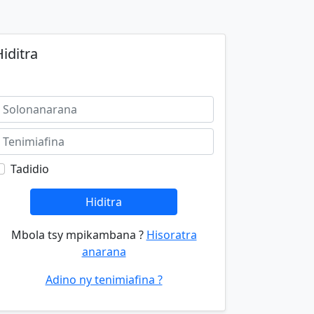
iditra
Tadidio
Hiditra
Mbola tsy mpikambana ?
Hisoratra
anarana
Adino ny tenimiafina ?