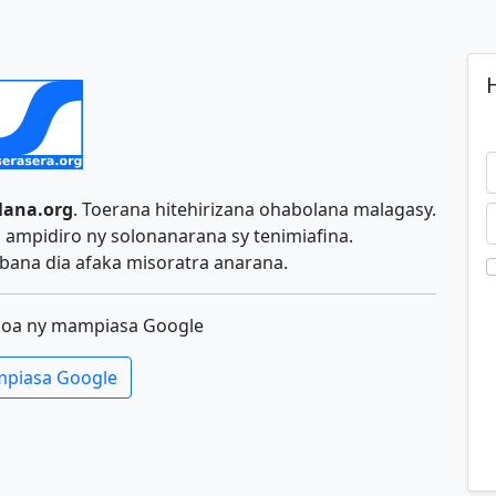
H
lana.org
. Toerana hitehirizana ohabolana malagasy.
ampidiro ny solonanarana sy tenimiafina.
ana dia afaka misoratra anarana.
koa ny mampiasa Google
piasa Google