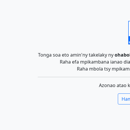
Tonga soa eto amin'ny takelaky ny
ohabo
Raha efa mpikambana ianao dia 
Raha mbola tsy mpikamb
Azonao atao 
Ham