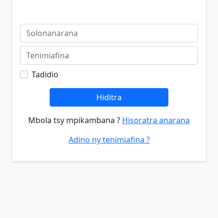
Tadidio
Hiditra
Mbola tsy mpikambana ?
Hisoratra anarana
Adino ny tenimiafina ?