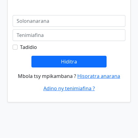
Tadidio
Hiditra
Mbola tsy mpikambana ?
Hisoratra anarana
Adino ny tenimiafina ?