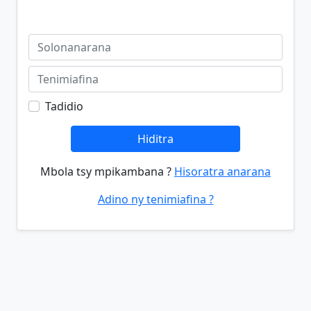
Tadidio
Hiditra
Mbola tsy mpikambana ?
Hisoratra anarana
Adino ny tenimiafina ?