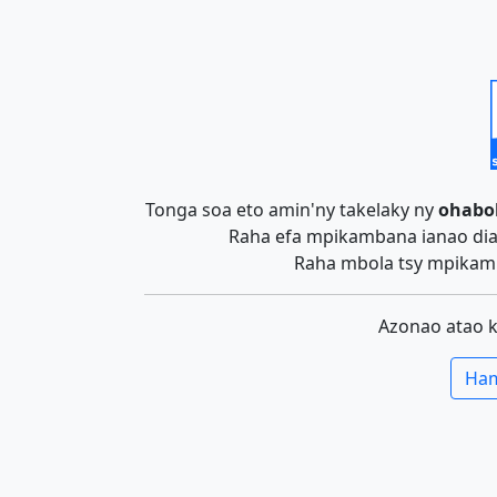
Tonga soa eto amin'ny takelaky ny
ohabo
Raha efa mpikambana ianao dia 
Raha mbola tsy mpikamb
Azonao atao 
Ham