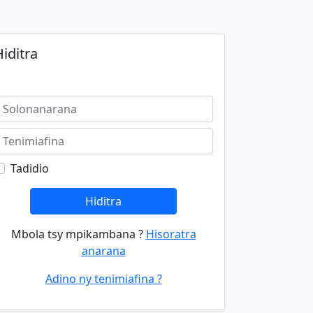
iditra
Tadidio
Hiditra
Mbola tsy mpikambana ?
Hisoratra
anarana
Adino ny tenimiafina ?