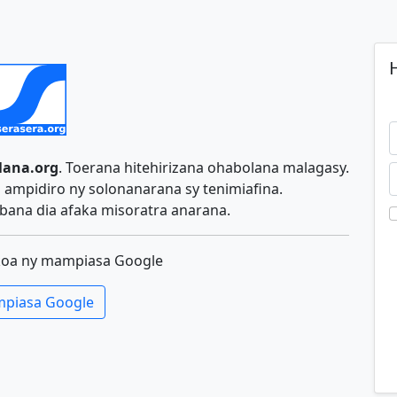
H
lana.org
. Toerana hitehirizana ohabolana malagasy.
ampidiro ny solonanarana sy tenimiafina.
ana dia afaka misoratra anarana.
koa ny mampiasa Google
piasa Google